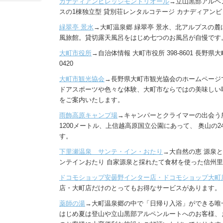
カナディアンビレッジモントリオール
→立山黒部アルペ
スの1棟独立型 貸別荘レンタルコテージ カナディアン
緑翠亭 景水
→大町温泉郷 緑翠亭 景水、北アルプスの
風旅館。貸切露天風呂をはじめ七つのお風呂が自慢です
大町市役所
→自治体情報 大町市役所 398-8601 長野県大町市
0420
大町市観光協会
→長野県大町市観光協会のホームページ
ドアスポーツや色々な体験、大町市ならではの美味しい
をご案内いたします。
雨飾高原キャンプ場
→キャンパーとクライマーの出会う所
1200メートル、上信越高原国立公園にあって、 奥山の
す。
下里瀬温泉 サンテ・イン・おたり
→大自然の恵 源泉と
ンテインおたり 自家源泉と採れたて食材を使った信州
ドコモショップ安曇野インター店・ドコモショップ大町
店・大町店だけのとってもお得なサービスがあります。
薬師の湯
→大町温泉郷の中で「日帰り入浴」ができる唯
はじめ夏は登山や立山黒部アルペンルートへのお客様、