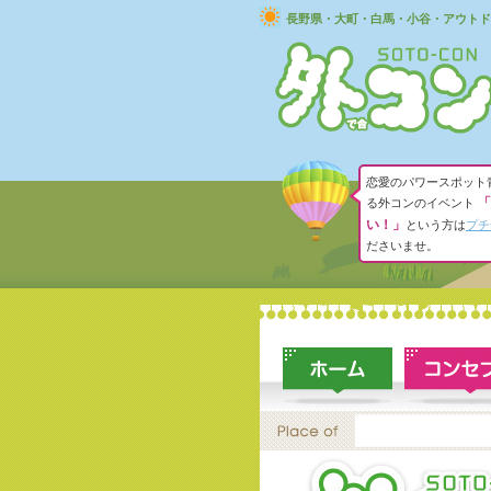
長野県・大町・白馬・小谷・アウトド
恋愛のパワースポット
「
る外コンのイベント
い！」
という方は
プチ
ださいませ。