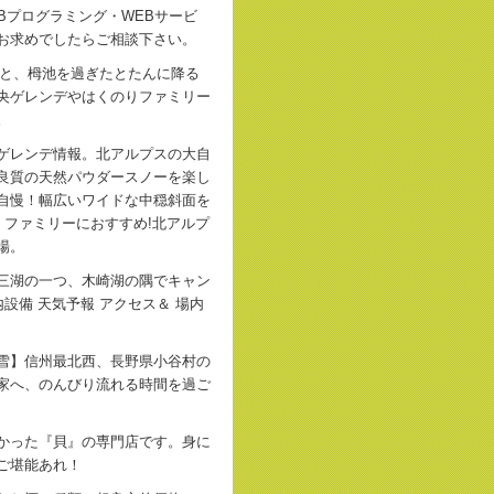
Bプログラミング・WEBサービ
お求めでしたらご相談下さい。
うと、栂池を過ぎたとたんに降る
央ゲレンデやはくのりファミリー
。
ゲレンデ情報。北アルプスの大自
良質の天然パウダースノーを楽し
自慢！幅広いワイドな中穏斜面を
・ファミリーにおすすめ!北アルプ
場。
三湖の一つ、木崎湖の隅でキャン
設備 天気予報 アクセス＆ 場内
雪】信州最北西、長野県小谷村の
家へ、のんびり流れる時間を過ご
かった『貝』の専門店です。身に
ご堪能あれ！