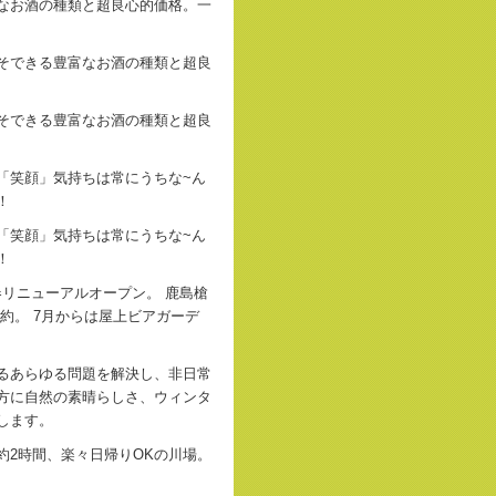
なお酒の種類と超良心的価格。一
そできる豊富なお酒の種類と超良
そできる豊富なお酒の種類と超良
「笑顔」気持ちは常にうちな~ん
！
「笑顔」気持ちは常にうちな~ん
！
春リニューアルオープン。 鹿島槍
約。 7月からは屋上ビアガーデ
るあらゆる問題を解決し、非日常
方に自然の素晴らしさ、ウィンタ
します。
約2時間、楽々日帰りOKの川場。