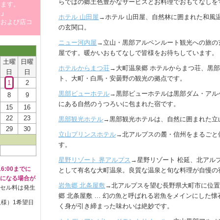
らではの郷土色豊かなサービスとお料理でおもてなしを
します。
！」
ホテル 山田屋
→ホテル 山田屋、自然林に囲まれた和風
介および店コ
の玄関口。
ニュー河内屋
→立山・黒部アルペンルート観光への旅の
屋です。暖かいおもてなしで皆様をお待ちしています。
土曜
日曜
ホテルからまつ荘
→大町温泉郷 ホテルからまつ荘、黒
日
日
ト、大町・白馬・安曇野の観光の拠点です。
1
2
黒部ビューホテル
→黒部ビューホテルは黒部ダム・アル
8
9
にある自然のうつろいに包まれた宿です。
15
16
22
23
黒部観光ホテル
→黒部観光ホテルは、自然に囲まれた立
29
30
立山プリンスホテル
→北アルプスの麓・信州をまるごと
す。
星野リゾート 界アルプス
→星野リゾート 松延、北アル
6:00までに
として有名な大町温泉。良質な温泉と旬な料理が自慢の
になる場合が
岩魚郷 北条屋敷
→北アルプスを望む長野県大町市に位置
セル料は発生
郷 北条屋敷 … 幻の魚と呼ばれる岩魚をメインにした
人様）1希望日
く身が引き締まった味わいは絶妙です。