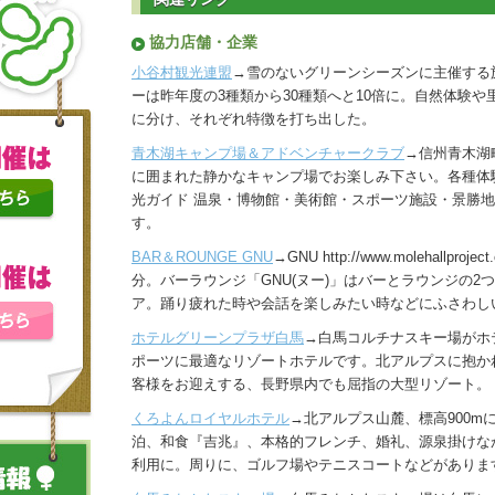
協力店舗・企業
小谷村観光連盟
→雪のないグリーンシーズンに主催する
ーは昨年度の3種類から30種類へと10倍に。自然体験や
に分け、それぞれ特徴を打ち出した。
青木湖キャンプ場＆アドベンチャークラブ
→信州青木湖
に囲まれた静かなキャンプ場でお楽しみ下さい。各種体験
光ガイド 温泉・博物館・美術館・スポーツ施設・景勝
す。
BAR＆ROUNGE GNU
→GNU http://www.molehallpro
分。バーラウンジ「GNU(ヌー)」はバーとラウンジの2
ア。踊り疲れた時や会話を楽しみたい時などにふさわし
ホテルグリーンプラザ白馬
→白馬コルチナスキー場がホ
ポーツに最適なリゾートホテルです。北アルプスに抱かれた
客様をお迎えする、長野県内でも屈指の大型リゾート。
くろよんロイヤルホテル
→北アルプス山麓、標高900m
泊、和食『吉兆』、本格的フレンチ、婚礼、源泉掛けな
利用に。周りに、ゴルフ場やテニスコートなどがありま