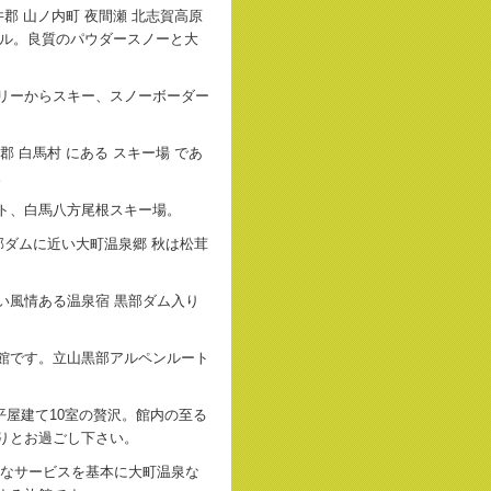
郡 山ノ内町 夜間瀬 北志賀高原
ボル。良質のパウダースノーと大
リーからスキー、スノーボーダー
 白馬村 にある スキー場 であ
。
ト、白馬八方尾根スキー場。
部ダムに近い大町温泉郷 秋は松茸
い風情ある温泉宿 黒部ダム入り
館です。立山黒部アルペンルート
に平屋建て10室の贅沢。館内の至る
りとお過ごし下さい。
的なサービスを基本に大町温泉な