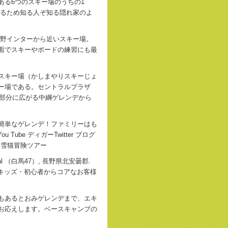
ある6つのスキー場のうちの1
いるため知る人ぞ知る隠れ家のよ
曇野インターから近いスキー場。
面でスキーやボードの練習にも最
スキー場（かしまやりスキーじょ
ー場である。セントラルプラザ
ス部分に広がる中綱ゲレンデから
簡単なゲレンデ！ファミリーはも
ou Tube ディガーTwitter ブログ
 雪猫冒険ツアー
fficial （白馬47）, 長野県北安曇郡.
 were here. キッズ・初心者からコアなお客様
。
もあるとおみゲレンデまで、エキ
お応えします。ベースキャンプの