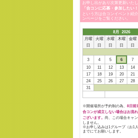
お申し出があり次第更新いた
「合コンに応募・参加したい
という方は合コンイベント紹
ンページをご覧ください。
8月 2026
月曜
火曜
水曜
木曜
金曜
日
日
日
日
日
3
4
5
6
7
10
11
12
13
14
17
18
19
20
21
24
25
26
27
28
31
※開催場所が予約制の為、
8日前1
合コンが成立しない場合はお流れ
ございます。
尚、この場合キャン
しません。
※お申し込みは1グループ（お1
までにてお願いします。