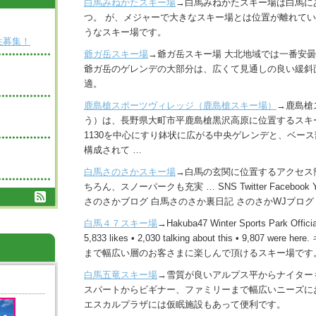
白馬みねかたスキー場
→白馬みねかたスキー場は白馬に
つ。 が、メジャーで大きなスキー場とは位置が離れて
うなスキー場です。
性募集！
爺ガ岳スキー場
→爺ガ岳スキー場 大北地域では一番安
爺ガ岳のゲレンデの大部分は、広くて見通しの良い緩斜
適。
鹿島槍スポーツヴィレッジ（鹿島槍スキー場）
→鹿島槍
う）は、長野県大町市平鹿島槍黒沢高原に位置するスキ
1130を中心にすり鉢状に広がる中央ゲレンデと、ベー
構成されて …
白馬さのさかスキー場
→白馬の玄関に位置するアクセス
ちろん、スノーパークも充実 … SNS Twitter Facebook Y
さのさかブログ 白馬さのさか裏日記 さのさかWJブログ
白馬４７スキー場
→Hakuba47 Winter Sports Park O
5,833 likes • 2,030 talking about this • 9,807
まで幅広い層のお客さまに楽しんで頂けるスキー場です
白馬五竜スキー場
→雪質が良いアルプス平からナイター
スパートからビギナー、ファミリーまで幅広いニーズに
エスカルプラザには仮眠施設もあって便利です。