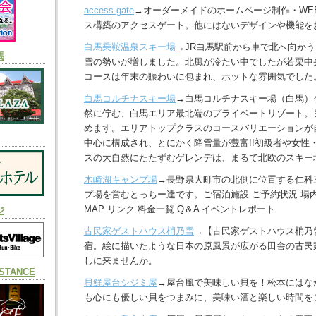
access-gate
→オーダーメイドのホームページ制作・WE
ス構築のアクセスゲート。他にはないデザインや機能を
白馬乗鞍温泉スキー場
→JR白馬駅前から車で北へ向か
馬
雪の勢いが増しました。北風が冷たい中でしたが若栗中
コースは年末の賑わいに包まれ、ホットな雰囲気でした
白馬コルチナスキー場
→白馬コルチナスキー場（白馬）
然に佇む、白馬エリア最北端のプライベートリゾート。
めます。エリアトップクラスのコースバリエーションが
中心に構成され、とにかく降雪量が豊富!!初級者や女性
スの大自然にたたずむゲレンデは、まるで北欧のスキー
木崎湖キャンプ場
→長野県大町市の北側に位置する仁科
プ場を営むとっちー達です。ご宿泊施設 ご予約状況 場内
MAP リンク 料金一覧 Q＆A イベントレポート
ジ
古民家ゲストハウス梢乃雪
→【古民家ゲストハウス梢乃
宿。絵に描いたような日本の原風景が広がる田舎の古民
しに来ませんか。
TANCE
貝鮮屋台シジミ屋
→屋台風で美味しい貝を！松本にはな
も心にも優しい貝をつまみに、美味い酒と楽しい時間を