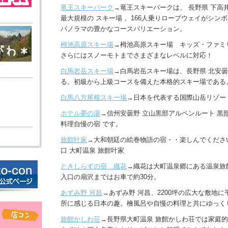
竜王スキーパーク
→竜王スキーパークは、 長野県 下高井
最大規模の スキー場 。166人乗りロープウェイがシン
パノラマの豊かなコースバリエーション。
栂池高原スキー場
→栂池高原スキー場 キッズ・ファミ
さらにはスノーモトまでさまざまなレベルに対応！
白馬岩岳スキー場
→白馬岩岳スキー場は、長野県 北安曇郡
る。初級から上級コースを備えた本格的スキー場である
白馬八方尾根スキー場
→日本を代表する国際山岳リゾー
ホテル夢の湯
→信州安曇野 立山黒部アルペンルート 黒
料理自慢の宿 です。
旅館叶家
→大和朝廷の絵巻物語の宿・・楽しんでくださ
口 大町温泉 旅館叶家
ときしらずの宿 織花
→織花は大町温泉郷にある温泉旅
入口の扇沢まではお車で約30分。
あずみ野 河昌
→あずみ野 河昌、2200坪の広大な敷地
所に感じる日本の趣。檜風呂や自慢の料理と共にゆっく
旅館かしわ荘
→長野県大町温泉 旅館かしわ荘では家庭