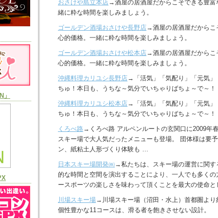
おさけや島立本店
→酒屋の居酒屋だからこそできる豊富
緒に粋な時間を楽しみましょう。
ゴールデン酒場おさけや長野店
→酒屋の居酒屋だからこ
心的価格。一緒に粋な時間を楽しみましょう。
ゴールデン酒場おさけや松本店
→酒屋の居酒屋だからこ
心的価格。一緒に粋な時間を楽しみましょう。
沖縄料理カリユシ長野店
→「活気」「気配り」「元気」
ちゅ！本日も、うちな～気分でいちゃりばちょ～で～！
N」
沖縄料理カリユシ松本店
→「活気」「気配り」「元気」
ちゅ！本日も、うちな～気分でいちゃりばちょ～で～！
くろべ路
→くろべ路 アルペンルートの玄関口に2009年
スキー場で大人気だったメニューも登場。 団体様は要予
ン、紙粘土人形づくり体験も …
日本スキー場開発㈱
→私たちは、スキー場の運営に関す
的な時間と空間を演出することにより、一人でも多くの
PX
ースポーツの楽しさを味わって頂くことを最大の使命と
川場スキー場
→川場スキー場（沼田・水上）首都圏より
個性豊かな11コースは、滑る者を飽きさせない設計。