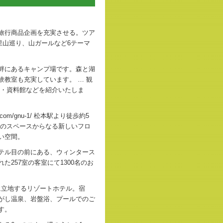
旅行商品企画を充実させる。ツア
里山巡り、山ガールなど6テーマ
畔にあるキャンプ場です。森と湖
教室も充実しています。 … 観
地・資料館などを紹介いたしま
ject.com/gnu-1/ 松本駅より徒歩約5
つのスペースからなる新しいフロ
い空間。
テル目の前にある、ウィンタース
257室の客室にて1300名のお
に立地するリゾートホテル。宿
がし温泉、岩盤浴、プールでのご
す。