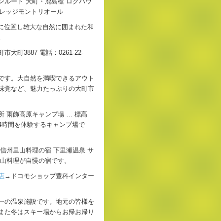
ンルート 大町・鹿島槍 ログハウ
ビレッジモントリオール
麓に位置し雄大な自然に囲まれた和
。
大町3887 電話：0261-22-
です。大自然を満喫できるアウト
味覚など、魅力たっぷりの大町市
 雨飾高原キャンプ場 … 標高
24時間を体験するキャンプ場で
信州里山料理の宿 下里瀬温泉 サ
里山料理が自慢の宿です。
店
→ドコモショップ豊科インター
一の温泉施設です。地元の皆様を
また冬はスキー場からお帰お帰り