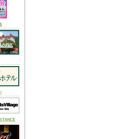
馬
ジ
TANCE