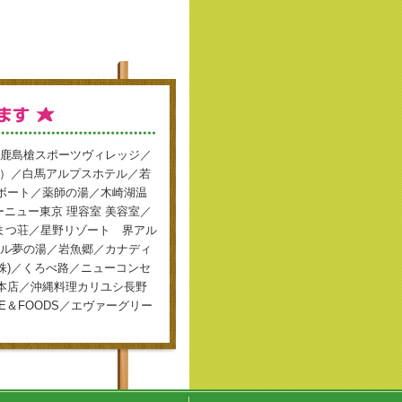
鹿島槍スポーツヴィレッジ／
株）／白馬アルプスホテル／若
ボート／薬師の湯／木崎湖温
アーニュー東京 理容室 美容室／
らまつ荘／星野リゾート 界アル
ル夢の湯／岩魚郷／カナディ
株)／くろべ路／ニューコンセ
本店／沖縄料理カリユシ長野
E＆FOODS／エヴァーグリー