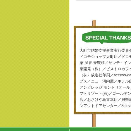
大町市結婚支援事業実行委員
ドコモショップ大町店／ドコモ
栗 温泉 乗鞍荘／サンテ・
泉開発（株）／ビストロカフェ ミ
（株）成進社印刷／acces
プス／ニュー河内屋／ホテル
アンビレッジ モントリオール
プトリゾート(有)／ゴール
店／おさけや島立本店／貝鮮屋台
ンアウトドアセンター／8cl