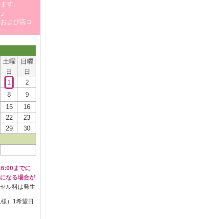
します。
！」
介および店コ
土曜
日曜
日
日
1
2
8
9
15
16
22
23
29
30
6:00までに
になる場合が
セル料は発生
人様）1希望日