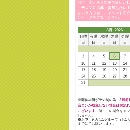
お申し出があり次第更新いた
「合コンに応募・参加したい
という方は合コンイベント紹
ンページをご覧ください。
8月 2026
月曜
火曜
水曜
木曜
金曜
日
日
日
日
日
3
4
5
6
7
10
11
12
13
14
17
18
19
20
21
24
25
26
27
28
31
※開催場所が予約制の為、
8日前1
合コンが成立しない場合はお流れ
ございます。
尚、この場合キャン
しません。
※お申し込みは1グループ（お1
までにてお願いします。