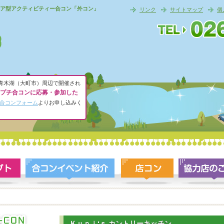
ア型アクティビティー合コン「外コン」
リンク
サイトマップ
個
青木湖（大町市）周辺で開催され
プチ合コンに応募・参加した
合コンフォーム
よりお申し込みく
Ｋｕｎｉ‘ｓ カントリーキッチン