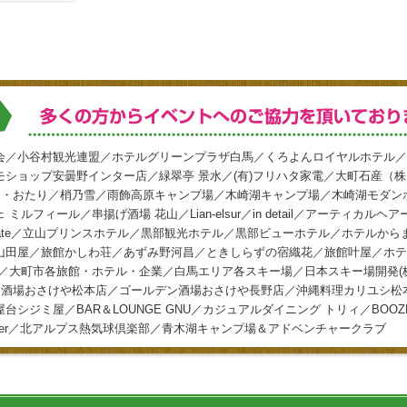
会／小谷村観光連盟／ホテルグリーンプラザ白馬／くろよんロイヤルホテル／
ショップ安曇野インター店／緑翠亭 景水／(有)フリハタ家電／大町石産（
イン・おたり／梢乃雪／雨飾高原キャンプ場／木崎湖キャンプ場／木崎湖モダン
ルフィール／串揚げ酒場 花山／Lian-elsur／in detail／アーティカルヘ
s-gate／立山プリンスホテル／黒部観光ホテル／黒部ビューホテル／ホテルか
山田屋／旅館かしわ荘／あずみ野河昌／ときしらずの宿織花／旅館叶屋／ホテ
／大町市各旅館・ホテル・企業／白馬エリア各スキー場／日本スキー場開発(
デン酒場おさけや松本店／ゴールデン酒場おさけや長野店／沖縄料理カリユシ松
シジミ屋／BAR＆LOUNGE GNU／カジュアルダイニング トリィ／BOOZ
over／北アルプス熱気球倶楽部／青木湖キャンプ場＆アドベンチャークラブ