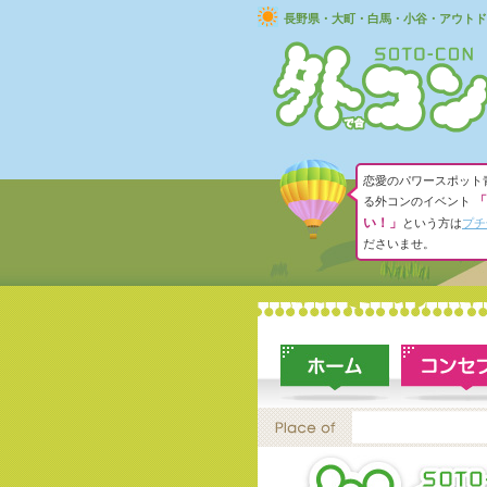
長野県・大町・白馬・小谷・アウトド
恋愛のパワースポット
「
る外コンのイベント
い！」
という方は
プチ
ださいませ。