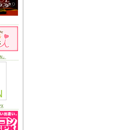
N」
PX