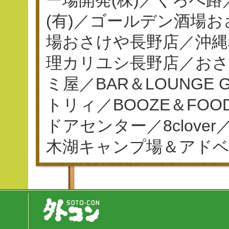
(有)／ゴールデン酒場
場おさけや長野店／沖縄
理カリユシ長野店／おさ
ミ屋／BAR＆LOUNGE
トリィ／BOOZE＆FO
ドアセンター／8clov
木湖キャンプ場＆アド