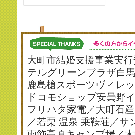
大町市結婚支援事業実行
テルグリーンプラザ白
鹿島槍スポーツヴィレ
ドコモショップ安曇野イ
フリハタ家電／大町石産
／若栗 温泉 乗鞍荘／
雨飾高原キャンプ場／木