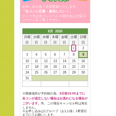
お申し出があり次第更新いたします。
「合コンに応募・参加したい！」
という方は合コンイベント紹介および店コ
ンページをご覧ください。
8月 2026
月曜
火曜
水曜
木曜
金曜
土曜
日曜
日
日
日
日
日
日
日
1
2
3
4
5
6
7
8
9
10
11
12
13
14
15
16
17
18
19
20
21
22
23
24
25
26
27
28
29
30
31
※開催場所が予約制の為、
8日前16:00までに
合コンが成立しない場合はお流れになる場合が
ございます。
尚、この場合キャンセル料は発生
しません。
※お申し込みは1グループ（お1人様）1希望日
までにてお願いします。