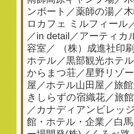
ンボート／薬師の湯／木
ロカフェ ミルフィール／串揚
／in detail／アーテ
容室／ （株）成進社印刷／
ホテル／黒部観光ホテ
からまつ荘／星野リゾー
屋／ホテル山田屋／旅館
きしらずの宿織花／旅館
／カナディアンビレッジ
館・ホテル・企業／白馬
ー場開発(株)／くろべ