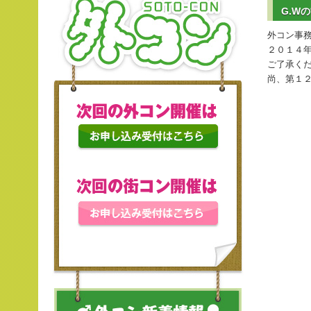
G.W
外コン事務
２０１４年
ご了承く
尚、第１