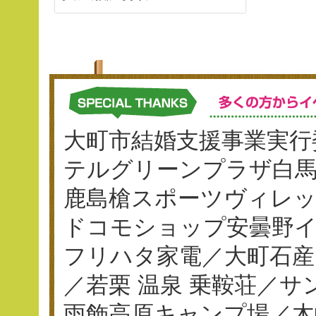
大町市結婚支援事業実行
テルグリーンプラザ白
鹿島槍スポーツヴィレ
ドコモショップ安曇野イ
フリハタ家電／大町石産
／若栗 温泉 乗鞍荘／
雨飾高原キャンプ場／木