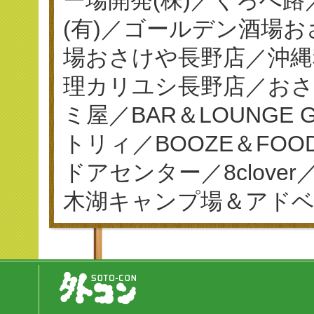
(有)／ゴールデン酒場
場おさけや長野店／沖縄
理カリユシ長野店／おさ
ミ屋／BAR＆LOUNGE
トリィ／BOOZE＆FO
ドアセンター／8clov
木湖キャンプ場＆アド