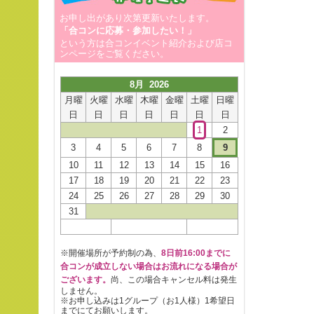
お申し出があり次第更新いたします。
「合コンに応募・参加したい！」
という方は合コンイベント紹介および店コ
ンページをご覧ください。
8月 2026
月曜
火曜
水曜
木曜
金曜
土曜
日曜
日
日
日
日
日
日
日
1
2
3
4
5
6
7
8
9
10
11
12
13
14
15
16
17
18
19
20
21
22
23
24
25
26
27
28
29
30
31
※開催場所が予約制の為、
8日前16:00までに
合コンが成立しない場合はお流れになる場合が
ございます。
尚、この場合キャンセル料は発生
しません。
※お申し込みは1グループ（お1人様）1希望日
までにてお願いします。