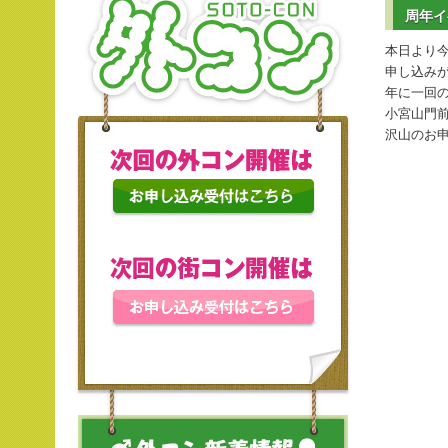
周年イ
本日より今
申し込み
年に一回
小宮山門
沢山のお