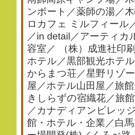
ンボート／薬師の湯／木
ロカフェ ミルフィール／串揚
／in detail／アーテ
容室／ （株）成進社印刷／
ホテル／黒部観光ホテ
からまつ荘／星野リゾー
屋／ホテル山田屋／旅館
きしらずの宿織花／旅館
／カナディアンビレッジ
館・ホテル・企業／白馬
ー場開発(株)／くろべ