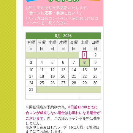
お申し出があり次第更新いたします。
「合コンに応募・参加したい！」
という方は合コンイベント紹介および店コ
ンページをご覧ください。
8月 2026
月曜
火曜
水曜
木曜
金曜
土曜
日曜
日
日
日
日
日
日
日
1
2
3
4
5
6
7
8
9
10
11
12
13
14
15
16
17
18
19
20
21
22
23
24
25
26
27
28
29
30
31
※開催場所が予約制の為、
8日前16:00までに
合コンが成立しない場合はお流れになる場合が
ございます。
尚、この場合キャンセル料は発生
しません。
※お申し込みは1グループ（お1人様）1希望日
までにてお願いします。