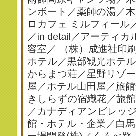
ンボート／薬師の湯／木
ロカフェ ミルフィール／串揚
／in detail／アーテ
容室／ （株）成進社印刷／
ホテル／黒部観光ホテ
からまつ荘／星野リゾー
屋／ホテル山田屋／旅館
きしらずの宿織花／旅館
／カナディアンビレッジ
館・ホテル・企業／白馬
ー場開発(株)／くろべ