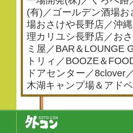
(有)／ゴールデン酒場
場おさけや長野店／沖縄
理カリユシ長野店／おさ
ミ屋／BAR＆LOUNGE
トリィ／BOOZE＆FO
ドアセンター／8clov
木湖キャンプ場＆アド