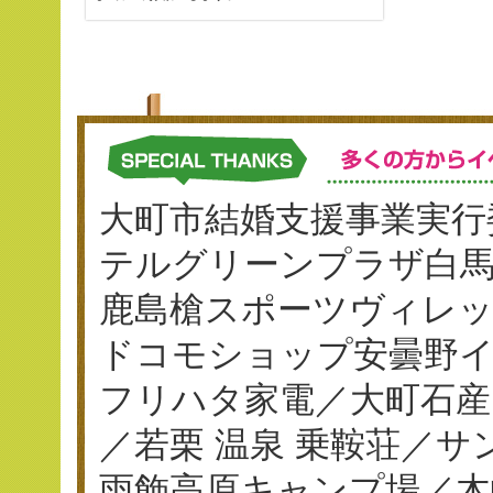
大町市結婚支援事業実行
テルグリーンプラザ白
鹿島槍スポーツヴィレ
ドコモショップ安曇野イ
フリハタ家電／大町石産
／若栗 温泉 乗鞍荘／
雨飾高原キャンプ場／木