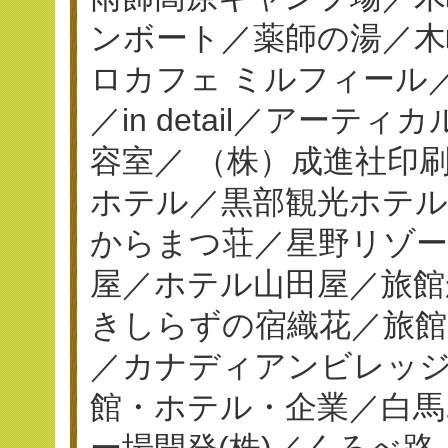
ンボート／薬師の湯／木
ロカフェ ミルフィール／串揚
／in detail／アーテ
容室／ （株）成進社印刷／
ホテル／黒部観光ホテ
からまつ荘／星野リゾー
屋／ホテル山田屋／旅館
きしらずの宿織花／旅館
／カナディアンビレッジ
館・ホテル・企業／白馬
ー場開発(株)／くろべ