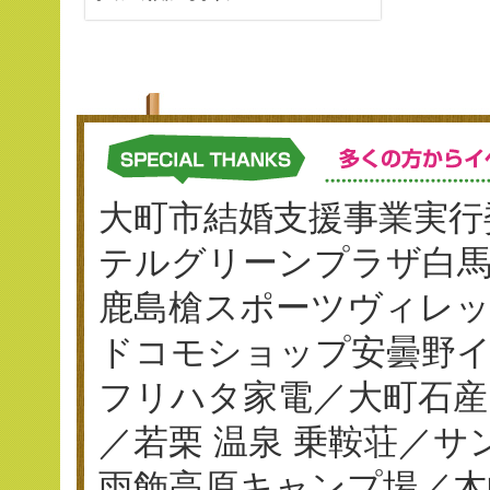
大町市結婚支援事業実行
テルグリーンプラザ白
鹿島槍スポーツヴィレ
ドコモショップ安曇野イ
フリハタ家電／大町石産
／若栗 温泉 乗鞍荘／
雨飾高原キャンプ場／木