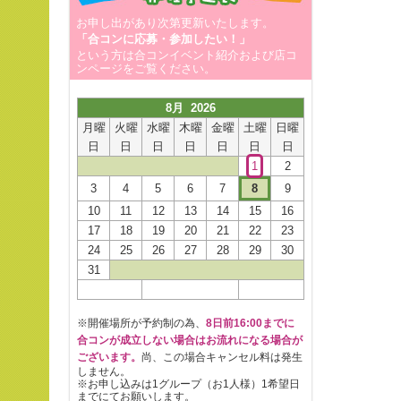
お申し出があり次第更新いたします。
「合コンに応募・参加したい！」
という方は合コンイベント紹介および店コ
ンページをご覧ください。
8月 2026
月曜
火曜
水曜
木曜
金曜
土曜
日曜
日
日
日
日
日
日
日
1
2
3
4
5
6
7
8
9
10
11
12
13
14
15
16
17
18
19
20
21
22
23
24
25
26
27
28
29
30
31
※開催場所が予約制の為、
8日前16:00までに
合コンが成立しない場合はお流れになる場合が
ございます。
尚、この場合キャンセル料は発生
しません。
※お申し込みは1グループ（お1人様）1希望日
までにてお願いします。