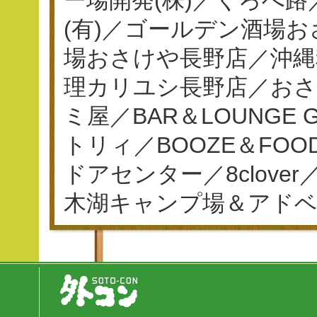
(有)／ゴールデン酒場
場おさけや長野店／沖縄
理カリユシ長野店／おさ
ミ屋／BAR＆LOUNGE
トリィ／BOOZE＆FO
ドアセンター／8clov
木湖キャンプ場＆アド