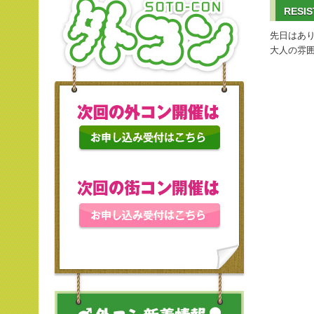
RES
先日はあ
大人の雰