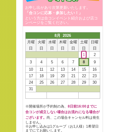
お申し出があり次第更新いたします。
「合コンに応募・参加したい！」
という方は合コンイベント紹介および店コ
ンページをご覧ください。
8月 2026
月曜
火曜
水曜
木曜
金曜
土曜
日曜
日
日
日
日
日
日
日
1
2
3
4
5
6
7
8
9
10
11
12
13
14
15
16
17
18
19
20
21
22
23
24
25
26
27
28
29
30
31
※開催場所が予約制の為、
8日前16:00までに
合コンが成立しない場合はお流れになる場合が
ございます。
尚、この場合キャンセル料は発生
しません。
※お申し込みは1グループ（お1人様）1希望日
までにてお願いします。