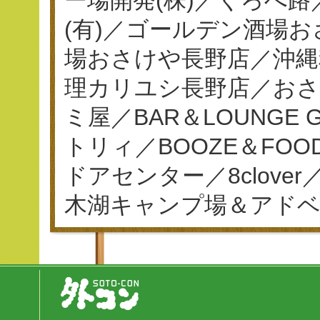
(有)／ゴールデン酒場
場おさけや長野店／沖縄
理カリユシ長野店／おさ
ミ屋／BAR＆LOUNGE
トリィ／BOOZE＆FO
ドアセンター／8clov
木湖キャンプ場＆アド