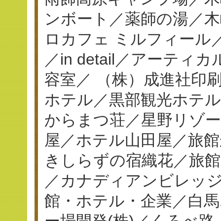
ンボート／薬師の湯／木
ロカフェ ミルフィール／串揚
／in detail／アーテ
容室／ （株）成進社印刷／
ホテル／黒部観光ホテ
からまつ荘／星野リゾー
屋／ホテル山田屋／旅館
きしらずの宿織花／旅館
／カナディアンビレッジ
館・ホテル・企業／白馬
ー場開発(株)／くろべ