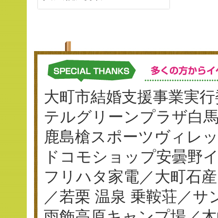
大町市結婚支援事業実行
テルグリーンプラザ白
鹿島槍スポーツヴィレ
ドコモショップ安曇野イ
フリハタ家電／大町石産
／若栗 温泉 乗鞍荘／
雨飾高原キャンプ場／木