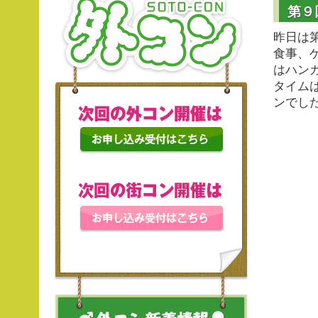
第９
昨日は
食事、
はハン
タイム
ンでした