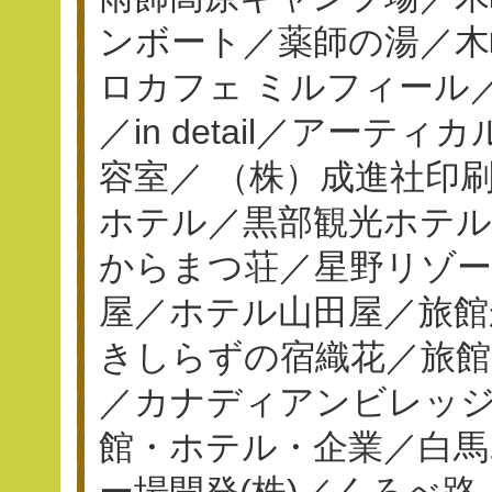
ンボート／薬師の湯／木
ロカフェ ミルフィール／串揚
／in detail／アーテ
容室／ （株）成進社印刷／
ホテル／黒部観光ホテ
からまつ荘／星野リゾー
屋／ホテル山田屋／旅館
きしらずの宿織花／旅館
／カナディアンビレッジ
館・ホテル・企業／白馬
ー場開発(株)／くろべ