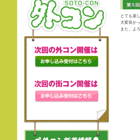
第５回
とても楽
大変良か
また、よ