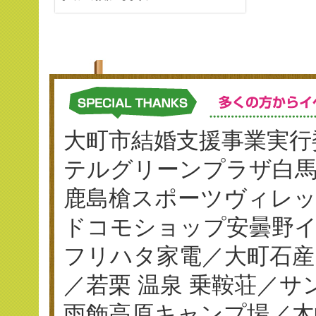
大町市結婚支援事業実行
テルグリーンプラザ白
鹿島槍スポーツヴィレ
ドコモショップ安曇野イ
フリハタ家電／大町石産
／若栗 温泉 乗鞍荘／
雨飾高原キャンプ場／木