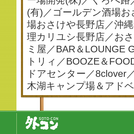
(有)／ゴールデン酒場
場おさけや長野店／沖縄
理カリユシ長野店／おさ
ミ屋／BAR＆LOUNGE
トリィ／BOOZE＆FO
ドアセンター／8clov
木湖キャンプ場＆アド