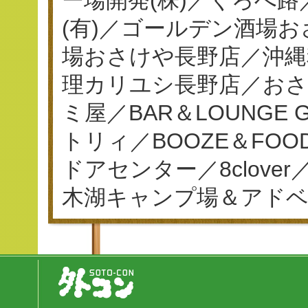
(有)／ゴールデン酒場
場おさけや長野店／沖縄
理カリユシ長野店／おさ
ミ屋／BAR＆LOUNGE
トリィ／BOOZE＆FO
ドアセンター／8clov
木湖キャンプ場＆アド