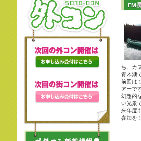
FM
ち、カ
青木湖
前回は
アーで
幻想的
い光景
来年度
参加を