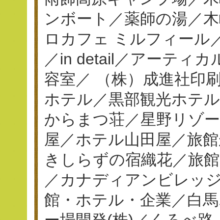
ンボート／薬師の湯／木
ロカフェ ミルフィール／串揚
／in detail／アーテ
容室／ （株）成進社印刷／
ホテル／黒部観光ホテ
からまつ荘／星野リゾー
屋／ホテル山田屋／旅館
きしらずの宿織花／旅館
／カナディアンビレッジ
館・ホテル・企業／白馬
ー場開発(株)／くろべ