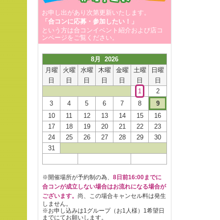
お申し出があり次第更新いたします。
「合コンに応募・参加したい！」
という方は合コンイベント紹介および店コ
ンページをご覧ください。
8月 2026
月曜
火曜
水曜
木曜
金曜
土曜
日曜
日
日
日
日
日
日
日
1
2
3
4
5
6
7
8
9
10
11
12
13
14
15
16
17
18
19
20
21
22
23
24
25
26
27
28
29
30
31
※開催場所が予約制の為、
8日前16:00までに
合コンが成立しない場合はお流れになる場合が
ございます。
尚、この場合キャンセル料は発生
しません。
※お申し込みは1グループ（お1人様）1希望日
までにてお願いします。