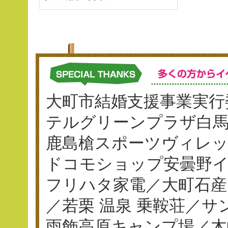
大町市結婚支援事業実行
テルグリーンプラザ白
鹿島槍スポーツヴィレ
ドコモショップ安曇野イ
フリハタ家電／大町石産
／若栗 温泉 乗鞍荘／
雨飾高原キャンプ場／木