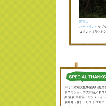
国冨１
パーマリンク
をブ
コメントは受け付
大町市結婚支援事業実行委員
ドコモショップ大町店／ドコモ
栗 温泉 乗鞍荘／サンテ・
泉開発（株）／ビストロカフェ ミ