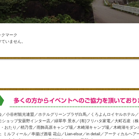
ックマーク
けていません。
会／小谷村観光連盟／ホテルグリーンプラザ白馬／くろよんロイヤルホテル／
ショップ安曇野インター店／緑翠亭 景水／(有)フリハタ家電／大町石産（
イン・おたり／梢乃雪／雨飾高原キャンプ場／木崎湖キャンプ場／木崎湖モダン
ルフィール／串揚げ酒場 花山／Lian-elsur／in detail／アーティカルヘ