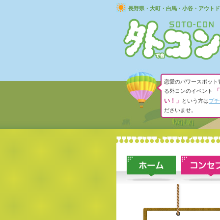
長野県・大町・白馬・小谷・アウトド
恋愛のパワースポット
「
る外コンのイベント
い！」
という方は
プチ
ださいませ。