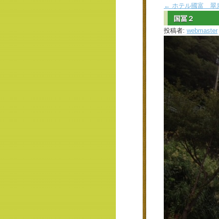
←
ホテル國富 翠
国冨２
投稿者:
webmaster