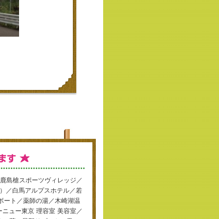
鹿島槍スポーツヴィレッジ／
株）／白馬アルプスホテル／若
ボート／薬師の湯／木崎湖温
アーニュー東京 理容室 美容室／