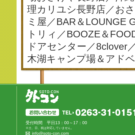
理カリユシ長野店／おさ
ミ屋／BAR＆LOUNGE
トリィ／BOOZE＆FO
ドアセンター／8clov
木湖キャンプ場＆アド
受付時間 平日13：00～17：00
※土、日、祝は対応していません。
info@soto-con.com