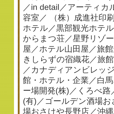
／in detail／アーテ
容室／ （株）成進社印刷／
ホテル／黒部観光ホテ
からまつ荘／星野リゾー
屋／ホテル山田屋／旅館
きしらずの宿織花／旅館
／カナディアンビレッジ
館・ホテル・企業／白馬
ー場開発(株)／くろべ
(有)／ゴールデン酒場
場おさけや長野店／沖縄