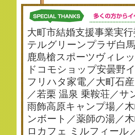
大町市結婚支援事業実行
テルグリーンプラザ白
鹿島槍スポーツヴィレ
ドコモショップ安曇野イ
フリハタ家電／大町石産
／若栗 温泉 乗鞍荘／
雨飾高原キャンプ場／木
ンボート／薬師の湯／木
ロカフェ ミルフィール／串揚