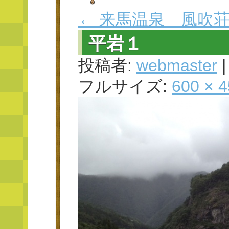
←
来馬温泉 風吹
平岩１
投稿者:
webmaster
|
フルサイズ:
600 × 